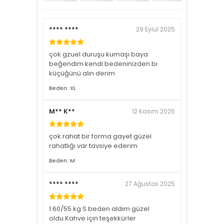
**** ****
29 Eylül 2025
çok gzuel duruşu kumaşı baya
beğendim kendi bedeninizden bı
küçüğünü alın derim
Beden: XL
M** K**
12 Kasım 2025
çok rahat bir forma gayet güzel
rahatlığı var tavsiye ederim
Beden: M
**** ****
27 Ağustos 2025
1.60/55 kg S beden aldım güzel
oldu.Kahve için teşekkürler