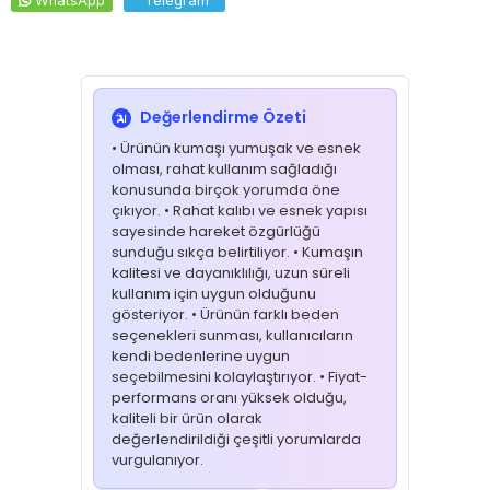
WhatsApp
Telegram
🧼
Yıkama Talimatı
30°C’de kısa programda yıkama önerilir
Ters çevirerek yıkayınız
Ağartıcı kullanmayınız
Değerlendirme Özeti
Düşük ısıda ütüleme tavsiye edilir
• Ürünün kumaşı yumuşak ve esnek
🔎
SEO Anahtar Kelimeler
olması, rahat kullanım sağladığı
konusunda birçok yorumda öne
mor scrubs takım, byzantium scrubs, yeni doğan hemşire
çıkıyor. • Rahat kalıbı ve esnek yapısı
forması, ebe kıyafeti scrubs, unisex scrubs takım, pantone 19-
sayesinde hareket özgürlüğü
3138 tcx forma, likralı sağlık forması, nefes alan scrubs,
sunduğu sıkça belirtiliyor. • Kumaşın
hastane üniforması, sağlık personeli forması
kalitesi ve dayanıklılığı, uzun süreli
kullanım için uygun olduğunu
gösteriyor. • Ürünün farklı beden
seçenekleri sunması, kullanıcıların
kendi bedenlerine uygun
seçebilmesini kolaylaştırıyor. • Fiyat-
performans oranı yüksek olduğu,
kaliteli bir ürün olarak
değerlendirildiği çeşitli yorumlarda
vurgulanıyor.