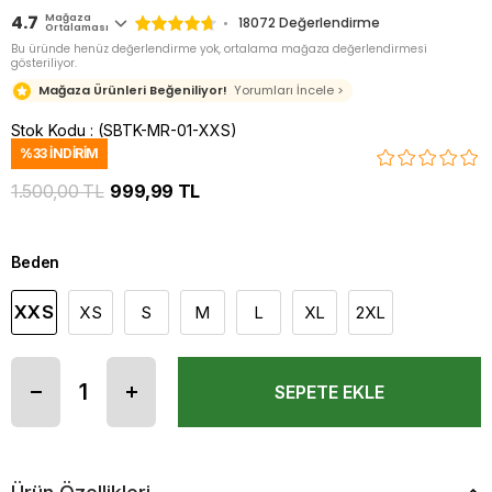
4.7
Mağaza
18072
Değerlendirme
Ortalaması
Bu üründe henüz değerlendirme yok, ortalama mağaza değerlendirmesi
gösteriliyor.
Mağaza Ürünleri Beğeniliyor!
Yorumları İncele >
Stok Kodu
(SBTK-MR-01-XXS)
%
33
İNDIRIM
1.500,00 TL
999,99 TL
Beden
XXS
XS
S
M
L
XL
2XL