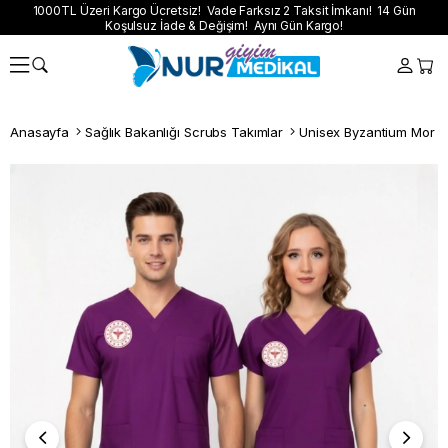
1000TL Üzeri Kargo Ücretsiz! Vade Farksız 2 Taksit İmkanı! 14 Gün
Koşulsuz İade & Değişim! Aynı Gün Kargo!
Anasayfa
Sağlık Bakanlığı Scrubs Takımlar