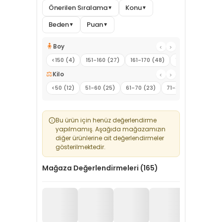
Önerilen Sıralama
Konu
▼
▼
Beden
Puan
▼
▼
🧍
Boy
‹
›
<150 (4)
151-160 (27)
161-170 (48)
171-180 (12)
1
⚖️
Kilo
‹
›
<50 (12)
51-60 (25)
61-70 (23)
71-80 (13)
81-90
Bu ürün için henüz değerlendirme
yapılmamış. Aşağıda mağazamızın
diğer ürünlerine ait değerlendirmeler
gösterilmektedir.
Mağaza Değerlendirmeleri (165)