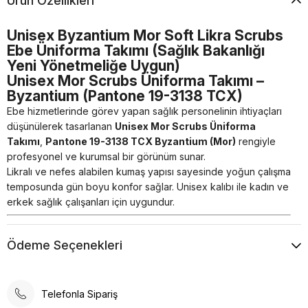
Ürün Özellikleri
Unisex Byzantium Mor Soft Likra Scrubs
Ebe Üniforma Takımı (Sağlık Bakanlığı
Yeni Yönetmeliğe Uygun)
Unisex Mor Scrubs Üniforma Takımı –
Byzantium (Pantone 19-3138 TCX)
Ebe hizmetlerinde görev yapan sağlık personelinin ihtiyaçları
düşünülerek tasarlanan
Unisex Mor Scrubs Üniforma
Takımı
,
Pantone 19-3138 TCX Byzantium (Mor)
rengiyle
profesyonel ve kurumsal bir görünüm sunar.
Likralı ve nefes alabilen kumaş yapısı sayesinde yoğun çalışma
temposunda gün boyu konfor sağlar. Unisex kalıbı ile kadın ve
erkek sağlık çalışanları için uygundur.
⭐
Ürün Özellikleri
Renk:
Mor – Pantone 19-3138 TCX (Byzantium)
Ödeme Seçenekleri
Takım İçeriği:
Üst forma + Alt pantolon (2 parça)
Kumaş İçeriği:
%72 Polyester, %25 Viskon, %3 Likra
Kalıp:
Unisex – rahat ve geniş scrubs kalıp
Telefonla Sipariş
Kumaş Yapısı:
Nefes alan, terletmeyen, esnek