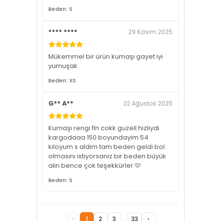
Beden: S
**** ****
29 Kasım 2025
Mükemmel bir ürün kumaşı gayet iyi
yumuşak
Beden: XS
G** A**
22 Ağustos 2025
Kumaşı rengi fln cokk guzell hizliydi
kargodaaa 150 boyundayim 54
kiloyum s aldim tam beden geldi bol
olmasını istiyorsaniz bir beden büyük
alin bence çok teşekkürler 🩷
Beden: S
‹
1
2
3
...
33
›