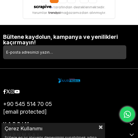
tarafından desteklenmektedir.
Yorumlar
mağazamızdan alınmıştır.
Bültene kaydolun, kampanya ve yenilikleri
kaçırmayın!
+90 545 514 70 05
[email protected]
YARDIM
Çerez Kullanımı
KURUMSAL
Sizlere en iyi alışveriş deneyimini sunabilmek adına