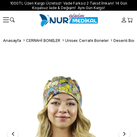
1000TL Üzeri Kargo Ücretsiz! Vade Farksız 2 Taksit İmkanı! 14 Gün
Koşulsuz İade & Değişim! Aynı Gün Kargo!
Anasayfa
CERRAHİ BONELER
Unisex Cerrahi Boneler
Desenli Bon