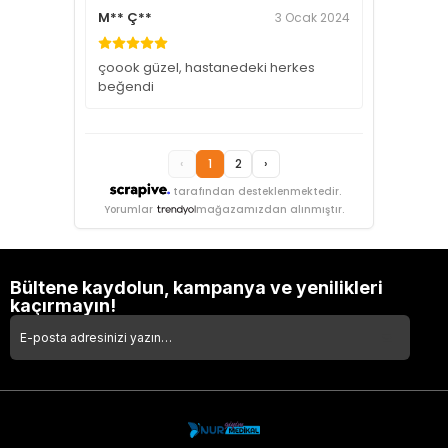
M** Ç**
3 Ocak 2024
çoook güzel, hastanedeki herkes
beğendi
‹
1
2
›
tarafından desteklenmektedir.
Yorumlar
mağazamızdan alınmıştır.
Bültene kaydolun, kampanya ve yenilikleri
kaçırmayın!