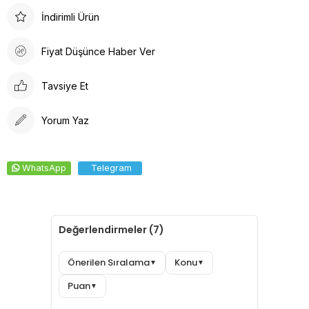
Arkadan lastikli tasarımı, kafaya oturan formu ve pamuklu ter
İndirimli Ürün
bezi iç yüzeyi ile konforlu bir deneyim sunar. Dayanıklı kumaşı
solma yapmaz, kolay ütülenir ve canlı renkleri ile şıklığı bir
Fiyat Düşünce Haber Ver
araya getirir.
Tavsiye Et
Yorum Yaz
WhatsApp
Telegram
Değerlendirmeler (7)
Önerilen Sıralama
Konu
▼
▼
Puan
▼