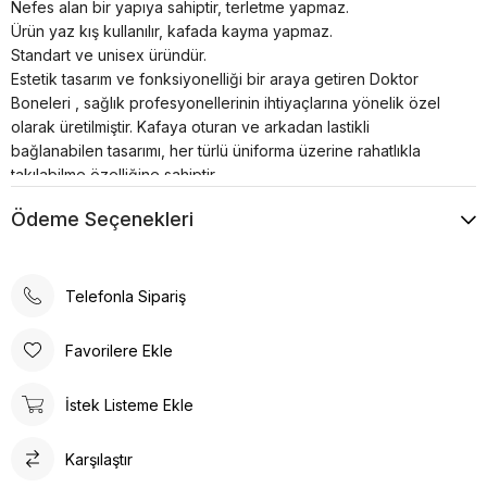
Nefes alan bir yapıya sahiptir, terletme yapmaz.
Ürün yaz kış kullanılır, kafada kayma yapmaz.
Standart ve unisex üründür.
Estetik tasarım ve fonksiyonelliği bir araya getiren Doktor
Boneleri , sağlık profesyonellerinin ihtiyaçlarına yönelik özel
olarak üretilmiştir. Kafaya oturan ve arkadan lastikli
bağlanabilen tasarımı, her türlü üniforma üzerine rahatlıkla
takılabilme özelliğine sahiptir.
Bonenin iç kısmında yer alan pamuklu özel ter bezi, kullanıcıya
Ödeme Seçenekleri
konforlu bir deneyim sunar. Kumaş renkleri canlı ve
dayanıklıdır; solma çekme yapmaz. Ayrıca, kırışma sorunu
minimum seviyededir ve kolayca ütülenebilir. Nefes alan
yapısı, terletme yapmaz ve yaz-kış kullanım için idealdir.
Telefonla Sipariş
Ürün, kafada kayma yapmayacak şekilde tasarlanmıştır, bu da
sağlık profesyonellerinin uzun çalışma saatlerinde rahatlıkla
Favorilere Ekle
kullanabilmesine olanak tanır. Standart ve unisex ürün olması,
her cinsiyet ve beden tipine uygunluğu artırır.
İstek Listeme Ekle
Doktor Bone ile şıklık, konfor ve fonksiyonelliği bir arada
bulacaksınız. Sağlığınız için en iyisi!
Karşılaştır
Doktor Bone
Doktor Bone, sağlık profesyonelleri için ideal bir seçenektir.