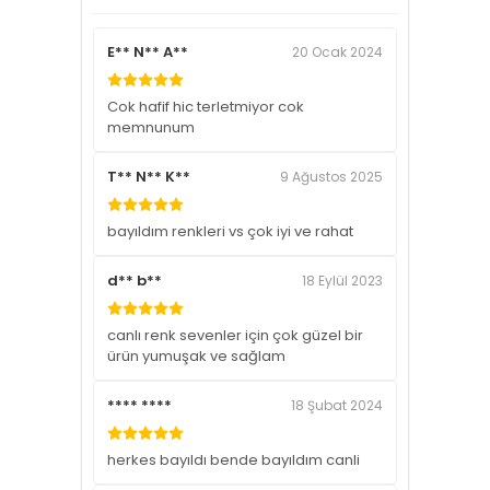
E** N** A**
20 Ocak 2024
Cok hafif hic terletmiyor cok
memnunum
T** N** K**
9 Ağustos 2025
bayıldım renkleri vs çok iyi ve rahat
d** b**
18 Eylül 2023
canlı renk sevenler için çok güzel bir
ürün yumuşak ve sağlam
**** ****
18 Şubat 2024
herkes bayıldı bende bayıldım canli