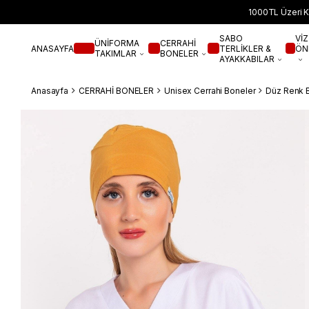
1000TL Üzeri K
SABO
VİZ
ÜNİFORMA
CERRAHİ
ANASAYFA
TERLİKLER &
ÖN
TAKIMLAR
BONELER
AYAKKABILAR
Anasayfa
CERRAHİ BONELER
Unisex Cerrahi Boneler
Düz Renk 