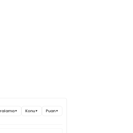
Sıralama
Konu
Puan
▼
▼
▼