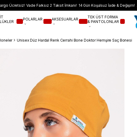
argo Ücretsiz! Vade Farksız 2 Taksit İmkanı! 14 Gün Koşulsuz İade & Değişim! 
İT
TEK ÜST FORMA
POLARLAR
AKSESUARLAR
LÜKLER
& PANTOLONLAR
Boneler
Unisex Düz Hardal Renk Cerrahi Bone Doktor Hemşire Saç Bonesi