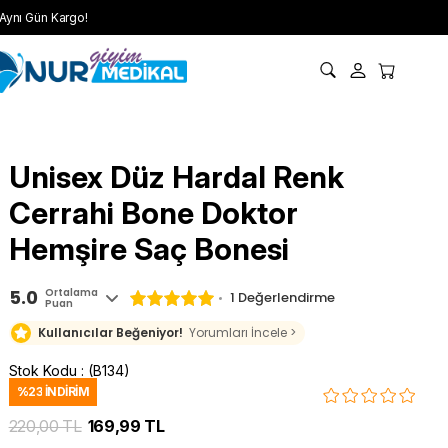
Aynı Gün Kargo!
Unisex Düz Hardal Renk
Cerrahi Bone Doktor
Hemşire Saç Bonesi
5.0
Ortalama
1 Değerlendirme
Puan
Kullanıcılar Beğeniyor!
Yorumları İncele >
Stok Kodu
(B134)
%
23
İNDIRIM
220,00 TL
169,99 TL