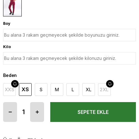
Boy
Kilo
Beden
XS
XXS
S
M
L
XL
2XL