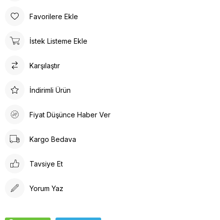
yapmaz. Hemşire formalarımız nefes alan özel yapıya sahiptir.
* Dr. Greys model hemşire forması likralı oldugu için esnek bir
Favorilere Ekle
yapıya sahiptir.
* Doktor forması yarasa kol olduğu için bedeninize tam olarak
İstek Listeme Ekle
yapışmaz sizi rahatsız etmez.
* Doktor hemşire formalarımız geniş kalıptır kalıptır bunu göz
Karşılaştır
önünde bulundurarak sipariş vermenizi öneririz.
YIKAMA BİLGİSİ;
* 30°’de kısa programda yıkanılması önerilir. 30 derece üstü
İndirimli Ürün
yıkamalar tavsiye edilmemektedir.
Fiyat Düşünce Haber Ver
Kargo Bedava
Tavsiye Et
Yorum Yaz