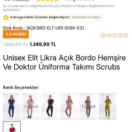
Ortalaması
Bu üründe henüz değerlendirme yok, ortalama kategori değerlendirmesi
gösteriliyor.
Kategorideki Ürünler Beğeniliyor!
Yorumları İncele >
Stok Kodu
(AÇK-BRD-ELT-LKR-5096-XS)
%
31
İNDIRIM
1.800,00 TL
1.249,99 TL
Unisex Elit Likra Açık Bordo Hemşire
Ve Doktor Üniforma Takımı Scrubs
Renk Seçenekleri
Tükendi
Tükendi