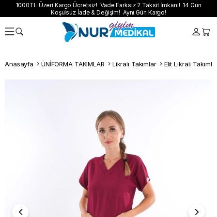
1000TL Üzeri Kargo Ücretsiz! Vade Farksız 2 Taksit İmkanı! 14 Gün
Koşulsuz İade & Değişim! Aynı Gün Kargo!
Anasayfa
ÜNİFORMA TAKIMLAR
Likralı Takımlar
Elit Likralı Takımla