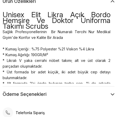
Ürün Özellikleri
Unisex Elit Likra Açık Bordo
Hemşire Ve Doktor Üniforma
Takımı Scrubs
Sağlık Profesyonellerinin Bir Numaralı Tercihi Nur Medikal
Giyim'de Konfor ve Kalite Bir Arada
* Kumaş İçeriği : %75 Polyester %21 Viskon %4 Likra
* Kumaş Ağırlığı: 190GR/M²
* Likralı V yaka cerrahi nöbet takımı; alt ve üst olarak 2
parçadan oluşmaktadır.
* Üst formada bir adet küçük, iki adet büyük cep detayı
bulunmaktadır.
* Alt formada 2’si önde bulunan torba cep, 1’i de arkada
cüzdan cep olmak üzere 3 adet cep bulunmaktadır.
Ödeme Seçenekleri
* Alt forma klasik kesim pantolon paçası şeklindedir, beli lastikli
ve bağcıklıdır.
* Cerrahi takımlar unisex’dir.
* Renkleri uzun süre canlılığını korur. Terletme ve solma asla
Telefonla Sipariş