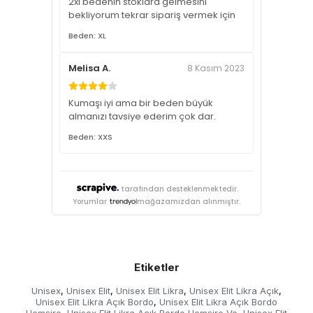
2xl bedenin stoklara gelmesini
bekliyorum tekrar sipariş vermek için
Beden: XL
Melisa A.
8 Kasım 2023
Kumaşı iyi ama bir beden büyük
almanızı tavsiye ederim çok dar.
Beden: XXS
tarafından desteklenmektedir.
Yorumlar
mağazamızdan alınmıştır.
Etiketler
Unisex
Unisex Elit
Unisex Elit Likra
Unisex Elit Likra Açık
,
,
,
,
Unisex Elit Likra Açık Bordo
Unisex Elit Likra Açık Bordo
,