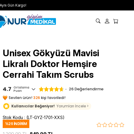
Aynı Gün Kargo!
Unisex Gökyüzü Mavisi
Likralı Doktor Hemşire
Cerrahi Takım Scrubs
4.7
Ortalama
26 Değerlendirme
Puan
Sevilen ürün!
326
kişi favoriledi!
Kullanıcılar Beğeniyor!
Yorumları İncele >
Stok Kodu
(LT-GYZ-1701-XXS)
%
29
İNDIRIM