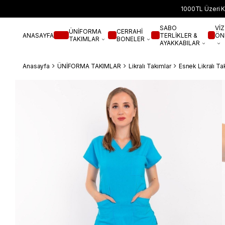
1000TL Üzeri K
SABO
VİZ
ÜNİFORMA
CERRAHİ
ANASAYFA
TERLİKLER &
ÖN
TAKIMLAR
BONELER
AYAKKABILAR
Anasayfa
ÜNİFORMA TAKIMLAR
Likralı Takımlar
Esnek Likralı Ta