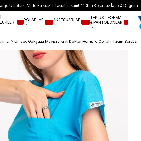
argo Ücretsiz! Vade Farksız 2 Taksit İmkanı! 14 Gün Koşulsuz İade & Değişim! 
İT
TEK ÜST FORMA
POLARLAR
AKSESUARLAR
LÜKLER
& PANTOLONLAR
kımlar
Unisex Gökyüzü Mavisi Likralı Doktor Hemşire Cerrahi Takım Scrubs