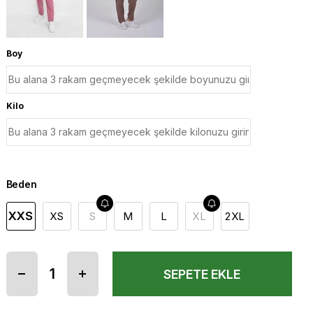
Boy
Kilo
Beden
XXS
XS
S
M
L
XL
2XL