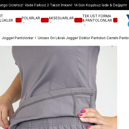
argo Ücretsiz! Vade Farksız 2 Taksit İmkanı! 14 Gün Koşulsuz İade & Değişim! 
İT
TEK ÜST FORMA
POLARLAR
AKSESUARLAR
LÜKLER
& PANTOLONLAR
Jogger Pantolonlar
Unisex Gri Likralı Jogger Doktor Pantolon Cerrahi Pant