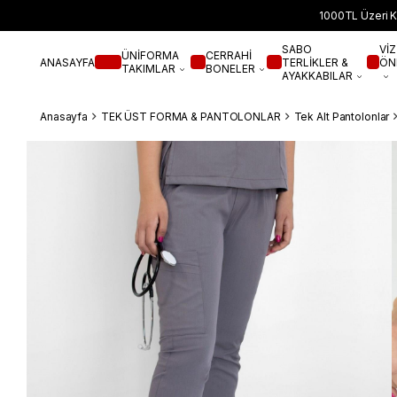
1000TL Üzeri K
SABO
VİZ
ÜNİFORMA
CERRAHİ
ANASAYFA
TERLİKLER &
ÖN
TAKIMLAR
BONELER
AYAKKABILAR
Anasayfa
TEK ÜST FORMA & PANTOLONLAR
Tek Alt Pantolonlar