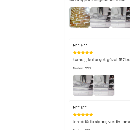
N** H**
kumaşı, kalıbı çok güzel. 157 bo
Beden: XXS
N** E**
tereddüdlə sipariş verdim ama e