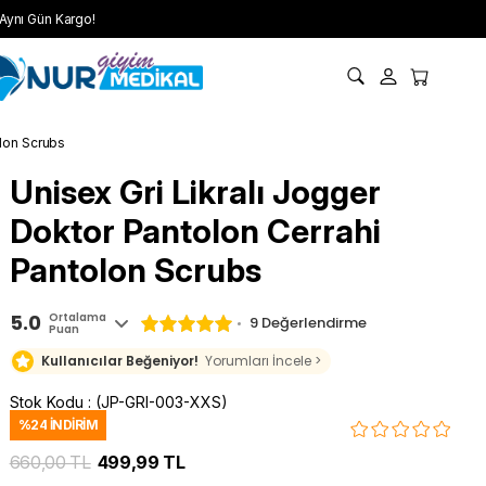
Aynı Gün Kargo!
olon Scrubs
Unisex Gri Likralı Jogger
Doktor Pantolon Cerrahi
Pantolon Scrubs
5.0
Ortalama
9 Değerlendirme
Puan
Kullanıcılar Beğeniyor!
Yorumları İncele >
Stok Kodu
(JP-GRI-003-XXS)
%
24
İNDIRIM
660,00 TL
499,99 TL