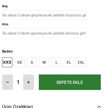
Boy
Kilo
Beden
XXS
XS
S
M
L
XL
2XL
Ürün Özellikleri