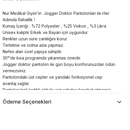
Nur Medikal Giyim'in Jogger Doktor Pantolonları ile Her
Adımda Rahatlık !
Kumaş İçeriği : %72 Polyester , %25 Viskon , %3 Likra
Unisex kalıptır Erkek ve Bayan için uygundur.
Renkler uzun süre canlılığını korur.
Terletme ve solma asla yapmaz.
Nefes alan özel yapıya sahiptir.
30°’de kısa programda yıkanması önerilir.
Jogger doktor pantolon ile gün boyu konforunuzdan ödün
vermezsiniz.
Pantolondaki üst cepler ve yandaki fonksiyonel cep
avantaj sağlar.
Pantolon beli lastikli olduğu için rahatça hareket etmenizi
sağlar.
Ödeme Seçenekleri
Paça kısmındaki lastik detayı paçalarınıza oturur ve daha
havalı bir görünüm elde etmenizi sağlar.