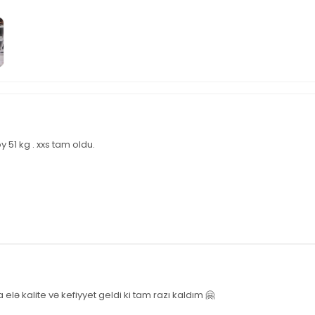
y 51 kg . xxs tam oldu.
lə kalite və kefiyyet geldi ki tam razı kaldım 🤗