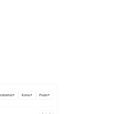
Sıralama
Konu
Puan
▼
▼
▼
‹
›