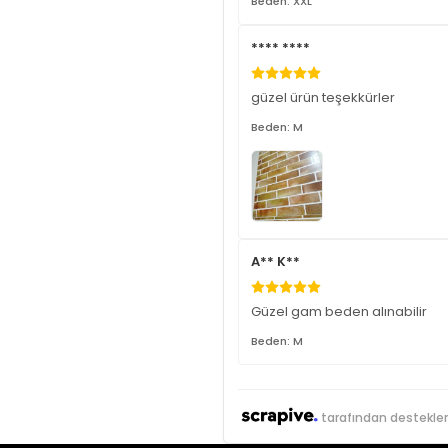
Beden: XXL
**** ****
güzel ürün teşekkürler
Beden: M
A** K**
Güzel gam beden alınabilir
Beden: M
tarafından destekle