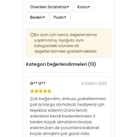
Poliklinikler
Önerilen Sıralama
Konu
▼
▼
Laboratuvar ve görüntüleme birimleri
Beden
Puan
▼
▼
Kurum içi resmi görevler
Beden Bilgisi
Bu ürün için henüz değerlendirme
Standart unisex kalıbı sayesinde kendi bedeninizi tercih
yapılmamış. Aşağıda aynı
edebilirsiniz. Rahat kullanım için esnek yapıdadır.
kategorideki ürünlere ait
sağlık bakanlığı kıyafet yönetmeliği, sağlık bakanlığı logolu
değerlendirmeler gösterilmektedir.
polar, kırmızı sağlık personeli poları, unisex sağlıkçı poları,
fermuarlı sağlık poları, hemşire poları, sağlık çalışanı poları,
Kategori Değerlendirmeleri (13)
hastane poları, sağlık personeli üst polar, kırmızı unisex polar,
logolu polar üst, yönetmeliğe uygun sağlık poları, polar
G** U**
6 Kasım 2025
hemşire kıyafeti, doktor poları, laboratuvar personeli poları,
acil servis poları, sağlık kurumu kıyafeti, fleece polar sağlık,
kışlık sağlık personeli kıyafeti, sağlık bakanlığı arma polar
Çok beğendim, dokusu ,paketlenmesi
çok iyi kargo da hızlıydı, hediyeniz için
teşekkür ederim.Ürünü tercih
edenlerin kendi bedenlerinden 2
beden küçük almalarını tavsiye
ederim,ben de yorumlara bakarak
küçük almıştım çok güzel oldu