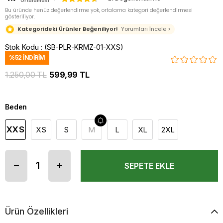
Ortalaması
Bu üründe henüz değerlendirme yok, ortalama kategori değerlendirmesi
gösteriliyor.
Kategorideki Ürünler Beğeniliyor!
Yorumları İncele >
Stok Kodu
(SB-PLR-KRMZ-01-XXS)
%
52
İNDIRIM
1.250,00 TL
599,99 TL
Beden
XXS
XS
S
M
L
XL
2XL
Ürün Özellikleri