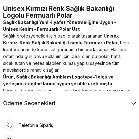
Unisex Kırmızı Renk Sağlık Bakanlığı
Logolu Fermuarlı Polar
Sağlık Bakanlığı Yeni Kıyafet Yönetmeliğine Uygun •
Unisex Kesim • Fermuarlı Polar Üst
Sağlık profesyonelleri için özel olarak tasarlanan
Unisex
Kırmızı Renk Sağlık Bakanlığı Logolu Fermuarlı Polar
, hem
konforu hem de kurumsal görünümü bir arada sunar. Hastane
ortamında gün boyu kullanım için ideal olan bu polar; hafif,
sıcak tutan ve nefes alabilen kumaş yapısı sayesinde tüm
mevsimlerde rahatlık sağlar.
Ürün, Sağlık Bakanlığı Amblem Logotype-1 ölçü ve
yerleşim standartlarına uygun şekilde üretilmiştir.
Logo sağ göğüs ile omuz arasına, belirlenen yönergeye göre
yerleştirilmiş olup, kurum içi kullanım için tamamen yönetmelik
Ödeme Seçenekleri
dostudur.
Öne Çıkan Özellikler
Unisex kalıp:
Kadın ve erkek personelin kullanımına
Telefonla Sipariş
uygundur.
Kırmızı renk:
Yönetmelik uyumlu, profesyonel ve şık