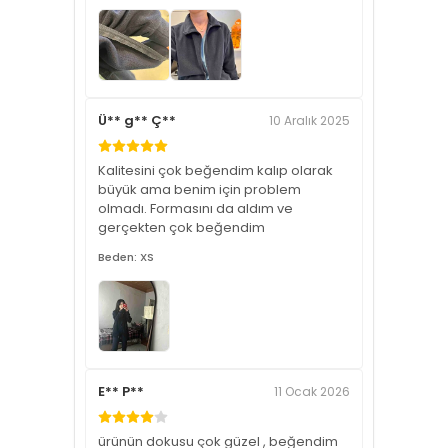
Ü** g** Ç**
10 Aralık 2025
Kalitesini çok beğendim kalıp olarak
büyük ama benim için problem
olmadı. Formasını da aldım ve
gerçekten çok beğendim
Beden: XS
E** P**
11 Ocak 2026
ürünün dokusu çok güzel , beğendim