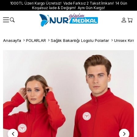
1000TL Üzeri Kargo Ücretsiz! Vade Farksız 2 Taksit İmkanı! 14 Gün
Koşulsuz İade & Değişim! Aynı Gün Kargo!
Anasayfa
POLARLAR
Sağlık Bakanlığı Logolu Polarlar