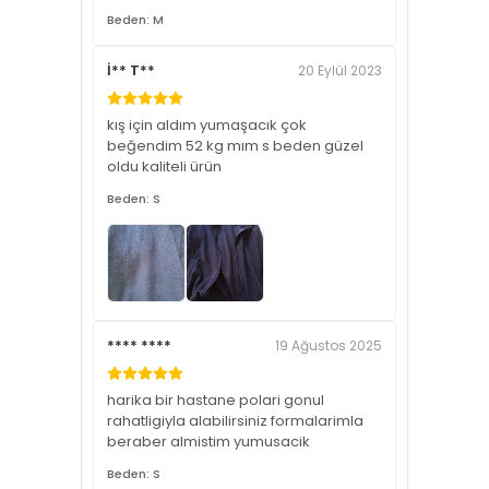
Beden: M
İ** T**
20 Eylül 2023
kış için aldım yumaşacık çok
beğendim 52 kg mım s beden güzel
oldu kaliteli ürün
Beden: S
**** ****
19 Ağustos 2025
harika bir hastane polari gonul
rahatligiyla alabilirsiniz formalarimla
beraber almistim yumusacik
Beden: S