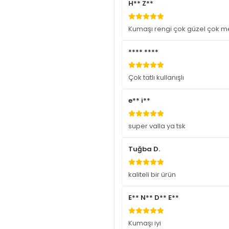
H** Z**
Kumaşı rengi çok güzel çok 
**** ****
Çok tatlı kullanışlı
e** i**
super valla ya tsk
Tuğba D.
kaliteli bir ürün
E** N** D** E**
Kumaşı iyi