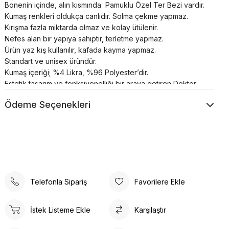
Bonenin içinde, alın kısmında Pamuklu Özel Ter Bezi vardır.
Kumaş renkleri oldukça canlıdır. Solma çekme yapmaz.
Kırışma fazla miktarda olmaz ve kolay ütülenir.
Nefes alan bir yapıya sahiptir, terletme yapmaz.
Ürün yaz kış kullanılır, kafada kayma yapmaz.
Standart ve unisex üründür.
Kumaş içeriği; %4 Likra, %96 Polyester’dir.
Estetik tasarım ve fonksiyonelliği bir araya getiren Doktor
Boneleri , sağlık profesyonellerinin ihtiyaçlarına yönelik
Ödeme Seçenekleri
özel olarak üretilmiştir. Kafaya oturan ve arkadan lastikli
bağlanabilen tasarımı, her türlü üniforma üzerine rahatlıkla
takılabilme özelliğine sahiptir.
Bonenin iç kısmında yer alan pamuklu özel ter bezi,
kullanıcıya konforlu bir deneyim sunar. Kumaş renkleri canlı
ve dayanıklıdır; solma çekme yapmaz. Ayrıca, kırışma
sorunu minimum seviyededir ve kolayca ütülenebilir. Nefes
Telefonla Sipariş
Favorilere Ekle
alan yapısı, terletme yapmaz ve yaz-kış kullanım için
idealdir.
Ürün, kafada kayma yapmayacak şekilde tasarlanmıştır, bu
İstek Listeme Ekle
Karşılaştır
da sağlık profesyonellerinin uzun çalışma saatlerinde