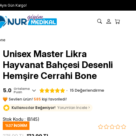
Aynı Gün Kargo!
one
Unisex Master Likra
Hayvanat Bahçesi Desenli
Hemşire Cerrahi Bone
5.0
Ortalama
15 Değerlendirme
Puan
Sevilen ürün!
585
kişi favoriledi!
Kullanıcılar Beğeniyor!
Yorumları İncele >
Stok Kodu
(B145)
%
37
İNDIRIM