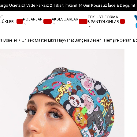
argo Ücretsiz! Vade Farksız 2 Taksit İmkanı! 14 Gün Koşulsuz İade & Değişim! 
İT
TEK ÜST FORMA
POLARLAR
AKSESUARLAR
LÜKLER
& PANTOLONLAR
ra Boneler
Unisex Master Likra Hayvanat Bahçesi Desenli Hemşire Cerrahi B