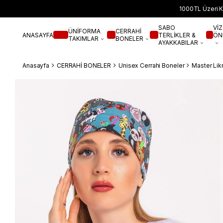
1000TL Üzeri K
SABO
VİZ
ÜNİFORMA
CERRAHİ
ANASAYFA
TERLİKLER &
ÖN
TAKIMLAR
BONELER
AYAKKABILAR
Anasayfa
CERRAHİ BONELER
Unisex Cerrahi Boneler
Master Lik