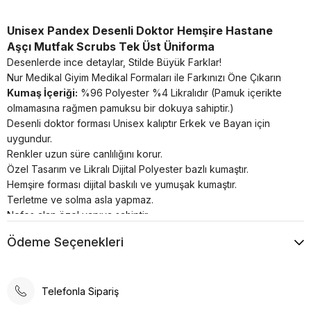
Unisex Pandex Desenli Doktor Hemşire Hastane
Aşçı Mutfak Scrubs Tek Üst Üniforma
Desenlerde ince detaylar, Stilde Büyük Farklar!
Nur Medikal Giyim Medikal Formaları ile Farkınızı Öne Çıkarın
Kumaş İçeriği:
%96 Polyester %4 Likralıdır (Pamuk içerikte
olmamasına rağmen pamuksu bir dokuya sahiptir.)
Desenli doktor forması Unisex kalıptır Erkek ve Bayan için
uygundur.
Renkler uzun süre canlılığını korur.
Özel Tasarım ve Likralı Dijital Polyester bazlı kumaştır.
Hemşire forması dijital baskılı ve yumuşak kumaştır.
Terletme ve solma asla yapmaz.
Nefes alan özel yapıya sahiptir.
Buruşma yapmaz.
Ödeme Seçenekleri
Ütü neredeyse hiç gerektirmez.
30°’de kısa programda yıkanması önerilir.
Telefonla Sipariş