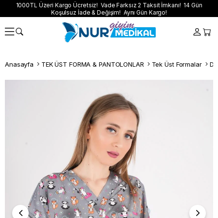
1000TL Üzeri Kargo Ücretsiz! Vade Farksız 2 Taksit İmkanı! 14 Gün
Koşulsuz İade & Değişim! Aynı Gün Kargo!
Anasayfa
TEK ÜST FORMA & PANTOLONLAR
Tek Üst Formalar
Dij