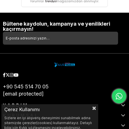
Yorumlar
mağazamızdan alınmıştır.
Bültene kaydolun, kampanya ve yenilikleri
kaçırmayın!
+90 545 514 70 05
[email protected]
YARDIM
Çerez Kullanımı
KURUMSAL
Sizlere en iyi alışveriş deneyimini sunabilmek adına
sitemizde çerezler(cookies) kullanmaktayız. Detaylı
ALIŞVERİŞ
bilgi için Kvkk sözleşmesini inceleyebilirsiniz.