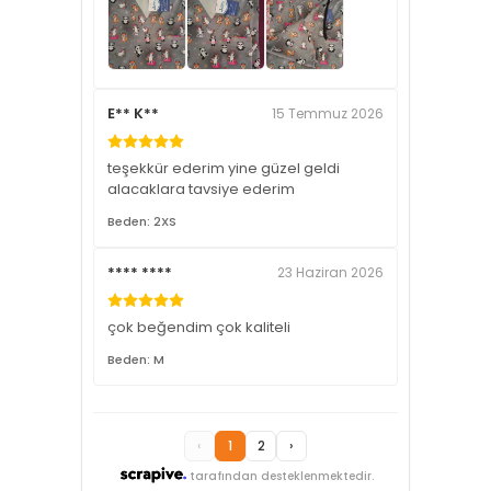
E** K**
15 Temmuz 2026
teşekkür ederim yine güzel geldi
alacaklara tavsiye ederim
Beden: 2XS
**** ****
23 Haziran 2026
çok beğendim çok kaliteli
Beden: M
‹
1
2
›
tarafından desteklenmektedir.