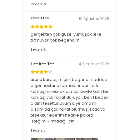
Beden: S
**** ****
10 Ağustos 2025
gerçekten çok güzel yumuşak leke
tutmuyor çok begendim
Beden: S
H** K** T**
4 Temmuz 2026
ürünü kardeşim çok beğendi .sadece
diğer hastane formalarından farkı
kumaşının esnek olması böyle kalın bir
kumaşı yok rahat duruyor. ben l beden
aldım tesettürlüyüm diye ama m
alsam da çok rahat olurmuş. satıcıya
teşekkür ederim hediye paketi
isteğimi kırmadığı için..
Beden: L