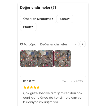
Değerlendirmeler (7)
Önerilen Sıralama
Konu
▼
▼
Puan
▼
‹
›
📷
Fotoğraflı Değerlendirmeler
E** G**
11 Temmuz 2025
Çok güzel hediye almıştım renkleri çok
canlı daha önce de kendime aldım ve
kullanıyorum kırışmıyor