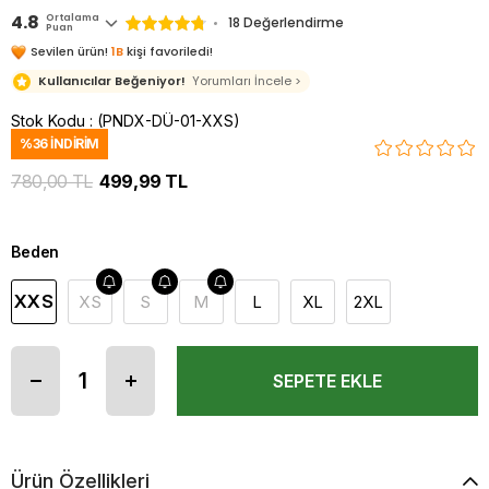
4.8
Ortalama
18 Değerlendirme
Puan
Sevilen ürün!
1B
kişi favoriledi!
Kullanıcılar Beğeniyor!
Yorumları İncele >
Stok Kodu
(PNDX-DÜ-01-XXS)
%
36
İNDIRIM
780,00 TL
499,99 TL
Beden
XXS
XS
S
M
L
XL
2XL
Ürün Özellikleri