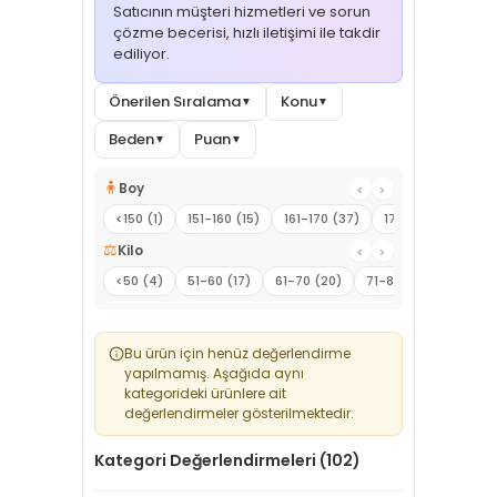
Satıcının müşteri hizmetleri ve sorun
çözme becerisi, hızlı iletişimi ile takdir
ediliyor.
Önerilen Sıralama
Konu
▼
▼
Beden
Puan
▼
▼
🧍
Boy
‹
›
<150 (1)
151-160 (15)
161-170 (37)
171-180 (5)
181
⚖️
Kilo
‹
›
<50 (4)
51-60 (17)
61-70 (20)
71-80 (12)
81-90 
Bu ürün için henüz değerlendirme
yapılmamış. Aşağıda aynı
kategorideki ürünlere ait
değerlendirmeler gösterilmektedir.
Kategori Değerlendirmeleri (102)