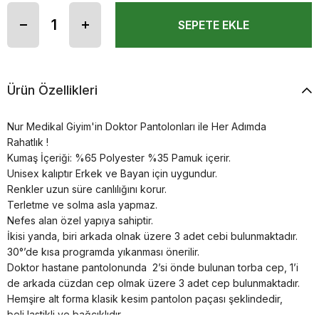
Ürün Özellikleri
Nur Medikal Giyim'in Doktor Pantolonları ile Her Adımda
Rahatlık !
Kumaş İçeriği: %65 Polyester %35 Pamuk içerir.
Unisex kalıptır Erkek ve Bayan için uygundur.
Renkler uzun süre canlılığını korur.
Terletme ve solma asla yapmaz.
Nefes alan özel yapıya sahiptir.
İkisi yanda, biri arkada olnak üzere 3 adet cebi bulunmaktadır.
30°’de kısa programda yıkanması önerilir.
Doktor hastane pantolonunda 2’si önde bulunan torba cep, 1’i
de arkada cüzdan cep olmak üzere 3 adet cep bulunmaktadır.
Hemşire alt forma klasik kesim pantolon paçası şeklindedir,
beli lastikli ve bağcıklıdır.