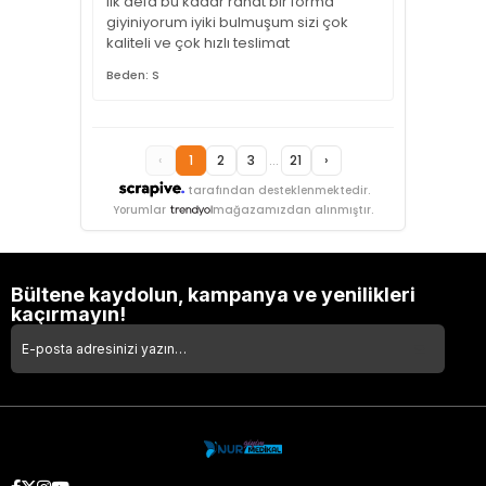
ilk defa bu kadar rahat bir forma
giyiniyorum iyiki bulmuşum sizi çok
kaliteli ve çok hızlı teslimat
Beden: S
‹
1
2
3
...
21
›
tarafından desteklenmektedir.
Yorumlar
mağazamızdan alınmıştır.
Bültene kaydolun, kampanya ve yenilikleri
kaçırmayın!