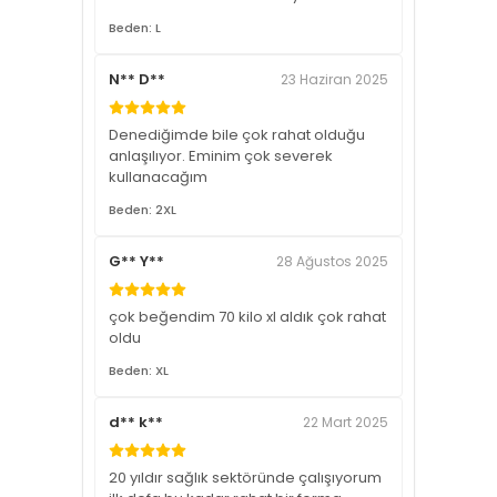
Beden: L
N** D**
23 Haziran 2025
Denediğimde bile çok rahat olduğu
anlaşılıyor. Eminim çok severek
kullanacağım
Beden: 2XL
G** Y**
28 Ağustos 2025
çok beğendim 70 kilo xl aldık çok rahat
oldu
Beden: XL
d** k**
22 Mart 2025
20 yıldır sağlık sektöründe çalışıyorum