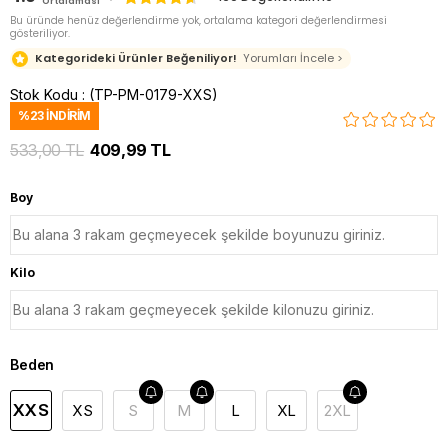
Ortalaması
Bu üründe henüz değerlendirme yok, ortalama kategori değerlendirmesi
gösteriliyor.
Kategorideki Ürünler Beğeniliyor!
Yorumları İncele >
Stok Kodu
(TP-PM-0179-XXS)
%
23
İNDIRIM
533,00 TL
409,99 TL
Boy
Kilo
Beden
XXS
XS
S
M
L
XL
2XL