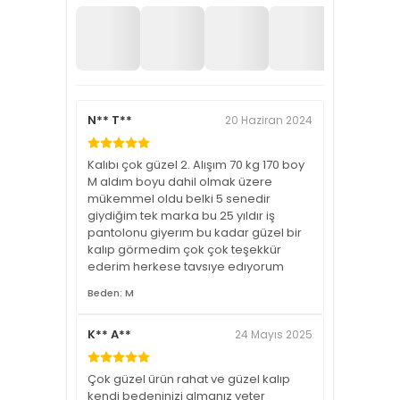
N** T**
20 Haziran 2024
Kalıbı çok güzel 2. Alışım 70 kg 170 boy
M aldım boyu dahil olmak üzere
mükemmel oldu belki 5 senedir
giydiğim tek marka bu 25 yıldır iş
pantolonu giyerım bu kadar güzel bir
kalıp görmedim çok çok teşekkür
ederim herkese tavsıye edıyorum
Beden: M
K** A**
24 Mayıs 2025
Çok güzel ürün rahat ve güzel kalıp
kendi bedeninizi almanız yeter