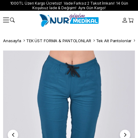
1000TL Üzeri Kargo Ücretsiz! Vade Farksız 2 Taksit İmkanı! 14 Gün
Koşulsuz İade & Değişim! Aynı Gün Kargo!
Anasayfa
TEK ÜST FORMA & PANTOLONLAR
Tek Alt Pantolonlar