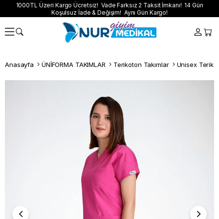
1000TL Üzeri Kargo Ücretsiz! Vade Farksız 2 Taksit İmkanı! 14 Gün
Koşulsuz İade & Değişim! Aynı Gün Kargo!
Anasayfa
ÜNİFORMA TAKIMLAR
Terikoton Takımlar