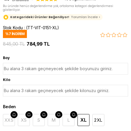
Ortalaması
Bu üründe henüz değerlendirme yok, ortalama kategori değerlendirmesi
gösteriliyor.
Kategorideki Ürünler Beğeniliyor!
Yorumları İncele >
Stok Kodu
(TT-VIT-0151-XL)
%
7
İNDIRIM
845,00 TL
784,99 TL
Boy
Kilo
Beden
XL
XXS
XS
S
M
L
2XL