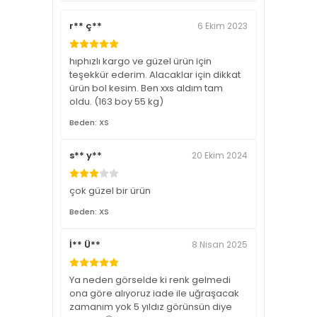
r** ç**
6 Ekim 2023
hıphızlı kargo ve güzel ürün için
teşekkür ederim. Alacaklar için dikkat
ürün bol kesim. Ben xxs aldım tam
oldu. (163 boy 55 kg)
Beden: XS
s** y**
20 Ekim 2024
çok güzel bir ürün
Beden: XS
İ** Ü**
8 Nisan 2025
Ya neden görselde ki renk gelmedi
ona göre alıyoruz iade ile uğraşacak
zamanım yok 5 yıldız görünsün diye