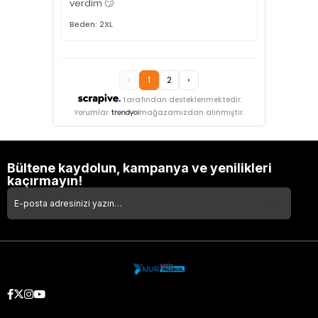
verdim 🙄
Beden: 2XL
‹
1
2
›
tarafından desteklenmektedir.
Yorumlar
mağazamızdan alınmıştır.
Bültene kaydolun, kampanya ve yenilikleri
kaçırmayın!