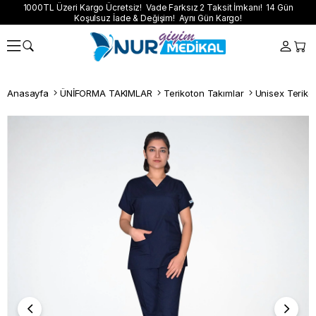
1000TL Üzeri Kargo Ücretsiz! Vade Farksız 2 Taksit İmkanı! 14 Gün
Koşulsuz İade & Değişim! Aynı Gün Kargo!
Anasayfa
ÜNİFORMA TAKIMLAR
Terikoton Takımlar