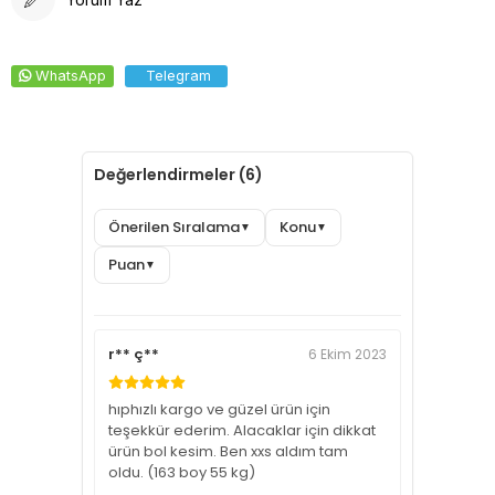
WhatsApp
Telegram
Değerlendirmeler (6)
Önerilen Sıralama
Konu
▼
▼
Puan
▼
r** ç**
6 Ekim 2023
hıphızlı kargo ve güzel ürün için
teşekkür ederim. Alacaklar için dikkat
ürün bol kesim. Ben xxs aldım tam
oldu. (163 boy 55 kg)