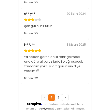
Beden: XS
s** y**
20 Ekim 2024
çok güzel bir ürün
Beden: XS
İ** Ü**
8 Nisan 2025
Ya neden görselde ki renk gelmedi
ona göre alıyoruz iade ile uğraşacak
zamanım yok 5 yıldız görünsün diye
verdim 🙄
Beden: 2XL
‹
1
2
›
tarafından desteklenmektedir.
Yorumlar
mağazamızdan alınmıştır.