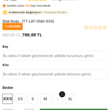
Puan
Sevilen ürün!
343
kişi favoriledi!
Kullanıcılar Beğeniyor!
Yorumları İncele >
Stok Kodu
(TT-LAT-0140-XXS)
%
9
İNDIRIM
850,00 TL
769,99 TL
Boy
Kilo
Beden
XXS
XS
S
M
L
XL