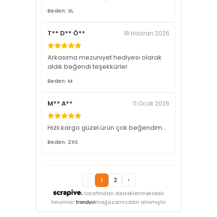
Beden: XL
T** D** Ö**
18 Haziran 2026
Arkasıma mezuniyet hediyesi olarak
aldık beğendi teşekkürler
Beden: M
M** A**
11 Ocak 2026
Hızlı kargo güzel ürün çok beğendim..
Beden: 2XS
‹
1
2
›
tarafından desteklenmektedir.
Yorumlar
mağazamızdan alınmıştır.