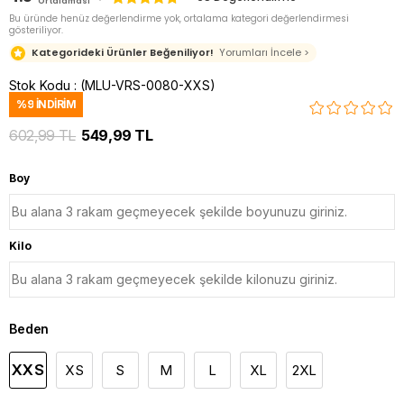
Ortalaması
Bu üründe henüz değerlendirme yok, ortalama kategori değerlendirmesi
gösteriliyor.
Kategorideki Ürünler Beğeniliyor!
Yorumları İncele >
Stok Kodu
(MLU-VRS-0080-XXS)
%
9
İNDIRIM
602,99 TL
549,99 TL
Boy
Kilo
Beden
XXS
XS
S
M
L
XL
2XL