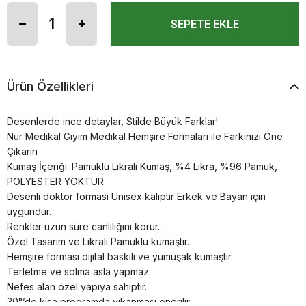
Ürün Özellikleri
Desenlerde ince detaylar, Stilde Büyük Farklar!
Nur Medikal Giyim Medikal Hemşire Formaları ile Farkınızı Öne
Çıkarın
Kumaş İçeriği: Pamuklu Likralı Kumaş, %4 Likra, %96 Pamuk,
POLYESTER YOKTUR
Desenli doktor forması Unisex kalıptır Erkek ve Bayan için
uygundur.
Renkler uzun süre canlılığını korur.
Özel Tasarım ve Likralı Pamuklu kumaştır.
Hemşire forması dijital baskılı ve yumuşak kumaştır.
Terletme ve solma asla yapmaz.
Nefes alan özel yapıya sahiptir.
30°’de kısa programda yıkanması önerilir.