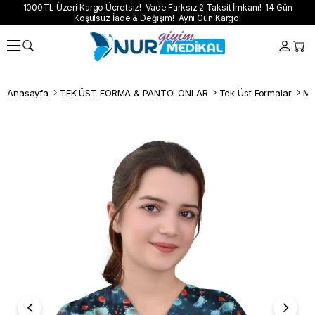
1000TL Üzeri Kargo Ücretsiz! Vade Farksız 2 Taksit İmkanı! 14 Gün
Koşulsuz İade & Değişim! Aynı Gün Kargo!
Anasayfa
TEK ÜST FORMA & PANTOLONLAR
Tek Üst Formalar
Ma