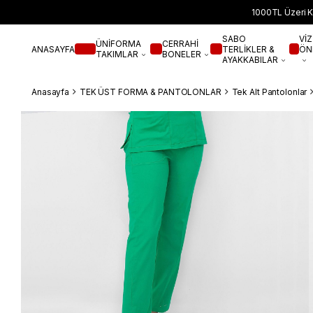
1000TL Üzeri K
SABO
VİZ
ÜNİFORMA
CERRAHİ
ANASAYFA
TERLİKLER &
ÖN
TAKIMLAR
BONELER
AYAKKABILAR
Anasayfa
TEK ÜST FORMA & PANTOLONLAR
Tek Alt Pantolonlar