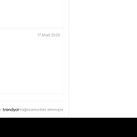
17 Mart 2025
r
mağazamızdan alınmıştır.