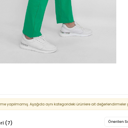
rme yapılmamış. Aşağıda aynı kategorideki ürünlere ait değerlendirmeler g
Önerilen 
ri (7)