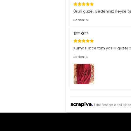
Ürün güzel. Bedeniniz neyse on
Beden: M
S** Ö**
Kumasi ince tam yazlik guzel
Beden: S
tarafından destekle