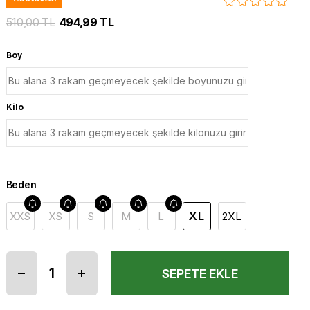
510,00 TL
494,99 TL
Boy
Kilo
Beden
XL
XXS
XS
S
M
L
2XL