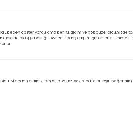
a L beden gösteriyordu ama ben XL aldım ve çok güzel oldu.Sizde ta
 şekilde olduğu bolluğu. Ayrıca sipariş ettiğim günün ertesi elime ulaştı
ürler.
 oldu. M beden aldım kilom 59 boy 1.65 çok rahat oldu aşırı beğendim 