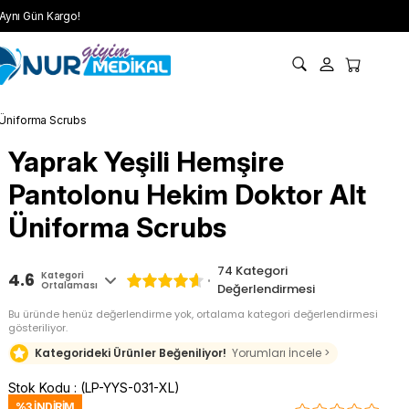
Aynı Gün Kargo!
 Üniforma Scrubs
Yaprak Yeşili Hemşire
Pantolonu Hekim Doktor Alt
Üniforma Scrubs
74
Kategori
4.6
Kategori
Ortalaması
Değerlendirmesi
Bu üründe henüz değerlendirme yok, ortalama kategori değerlendirmesi
gösteriliyor.
Kategorideki Ürünler Beğeniliyor!
Yorumları İncele >
Stok Kodu
(LP-YYS-031-XL)
%
3
İNDIRIM