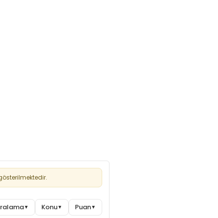
österilmektedir.
Sıralama
Konu
Puan
▼
▼
▼