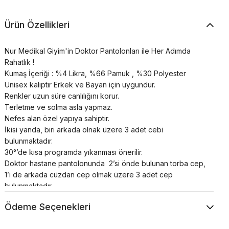
Ürün Özellikleri
Nur Medikal Giyim'in Doktor Pantolonları ile Her Adımda
Rahatlık !
Kumaş İçeriği : %4 Likra, %66 Pamuk , %30 Polyester
Unisex kalıptır Erkek ve Bayan için uygundur.
Renkler uzun süre canlılığını korur.
Terletme ve solma asla yapmaz.
Nefes alan özel yapıya sahiptir.
İkisi yanda, biri arkada olnak üzere 3 adet cebi
bulunmaktadır.
30°’de kısa programda yıkanması önerilir.
Doktor hastane pantolonunda 2’si önde bulunan torba cep,
1’i de arkada cüzdan cep olmak üzere 3 adet cep
bulunmaktadır.
Hemşire alt forma klasik kesim pantolon paçası şeklindedir,
Ödeme Seçenekleri
beli lastikli ve bağcıklıdır.