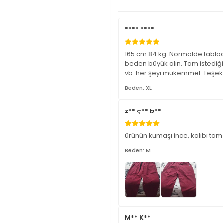
**** ****
165 cm 84 kg. Normalde tablod
beden büyük alın. Tam istediğim
vb. her şeyi mükemmel. Teşekk
Beden: XL
z** ç** b**
ürünün kumaşı ince, kalıbı tam
Beden: M
M** K**