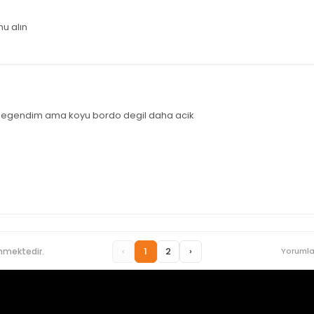
u alın
 begendim ama koyu bordo degil daha acik
‹
1
2
›
nmektedir.
Yorumla